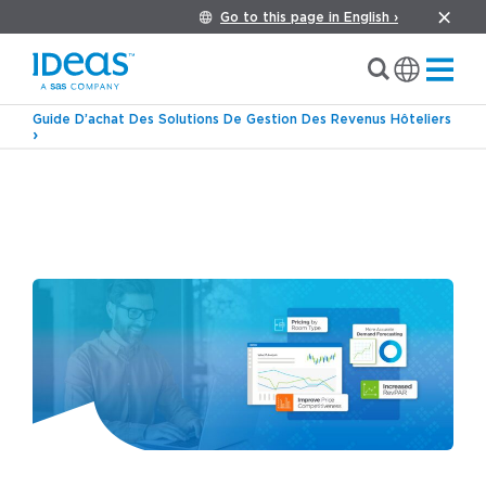
Go to this page in English ›
Guide D’achat Des Solutions De Gestion Des Revenus Hôteliers
›
›
Blog
Nouvelles versions de produits
Améliorations et innovations : Quelles sont les
nouveautés de G3 RMS ? (Février 2026)