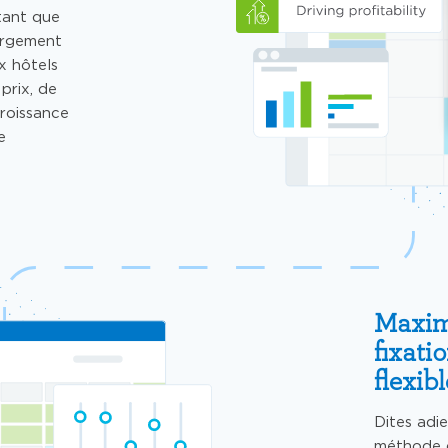
tant que
argement
 hôtels
prix, de
croissance
e
Maximi
fixati
flexib
Dites adi
méthode d