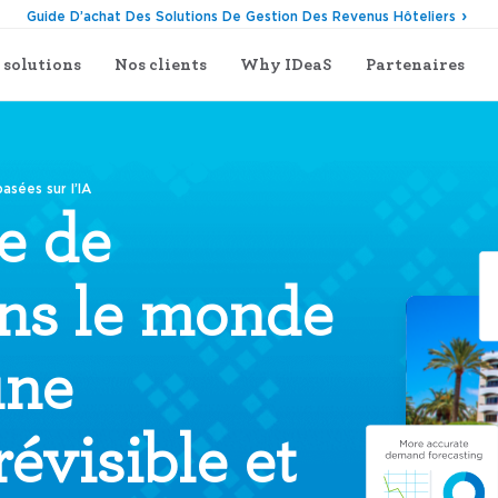
Guide D’achat Des Solutions De Gestion Des Revenus Hôteliers
 solutions
Nos clients
Why IDeaS
Partenaires
asées sur l’IA
e de
ans le monde
une
évisible et