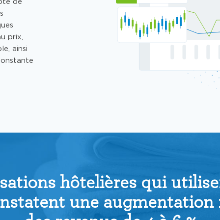
pte de
s
ques
u prix,
e, ainsi
constante
sations hôtelières qui utili
nstatent une augmentatio