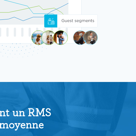
sent un RMS
n moyenne