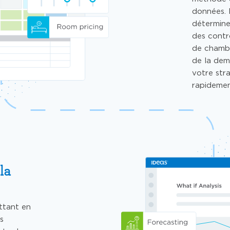
données.
déterminer
des contr
de chambr
de la dem
votre str
rapidemen
la
ettant en
s