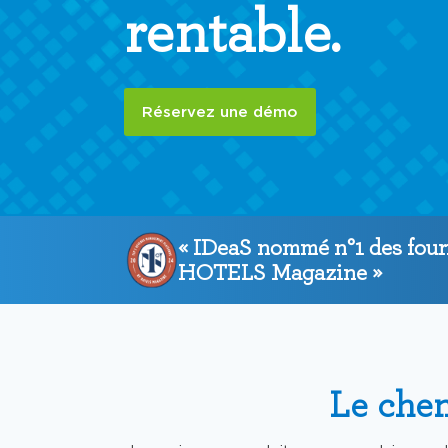
rentable.
Réservez une démo
« IDeaS nommé n°1 des four
HOTELS Magazine »
Le chem