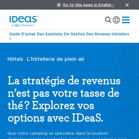
Go to this page in English ›
Guide D’achat Des Solutions De Gestion Des Revenus Hôteliers
Hôtels
L’hôtellerie de plein air
›
La stratégie de revenus
n’est pas votre tasse de
thé ? Explorez vos
options avec IDeaS.
Que votre camping se spécialise dans la location