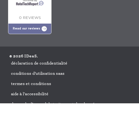
Verified by
0 REVIEWS
Read our reviews
© 2026 IDeaS.
déclaration de confidentialité
conditions d’utilisation saas
termes et conditions
aide à l’accessibilité
demande d’accord de traitement des données
politique d’utilisation acceptable
Découvrez une plus grande rentabilité