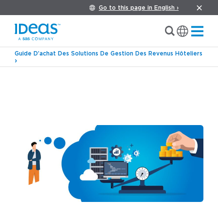
Go to this page in English ›
Guide D’achat Des Solutions De Gestion Des Revenus Hôteliers
›
›
Blog
Gestion des revenus
Un système de
revenue management constitue-t-il un bon
investissement ? Analyse de la valeur d’un RMS