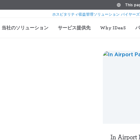
This pag
ホスピタリティ収益管理ソリューション バイヤーズ
当社のソリューション
サービス提供先
Why IDeaS
パ
場運営は
ンシャルを発
か？
In Airport
す。 自動化された需要ベースのダイナミ