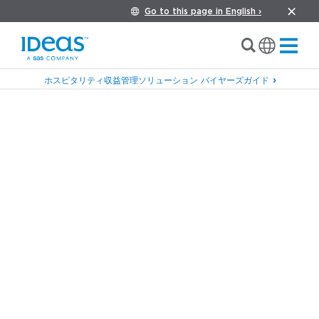
Go to this page in English ›
ホスピタリティ収益管理ソリューション バイヤーズガイド
宿泊施設
カジノホテル
›
収益も運に任せていま
せんか？
カジノのレベニューマネジメントにおける成功とは、単に運が良か
ったり、配られた手札で何とかするということではありません。 そ
れは、ホテルの実績ある価格設定システムの中で、データに基づい
た意思決定を適用するに他なりません。