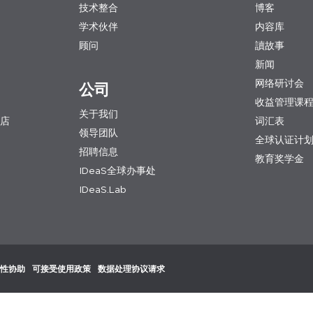
技术整合
博客
学术伙伴
内容库
顾问
讀故事
新闻
网络研讨会
公司
收益管理课
关于我们
店
词汇表
领导团队
全球认证计
招聘信息
教育奖学金
IDeaS全球办事处
IDeaS.Lab
性协助
可接受使用政策
数据处理协议请求