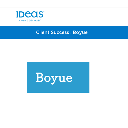
Client Success
Boyue
›
Boyue