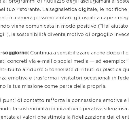
re ai programmi di riutilizzo degli asciugamani al sos
nel tuo ristorante. La segnaletica digitale, le notifiche
nti in camera possono aiutare gli ospiti a capire megl
ando viene comunicata in modo positivo (“Hai aiutato 
gi”), la sostenibilità diventa motivo di orgoglio invec
-soggiorno:
Continua a sensibilizzare anche dopo il 
ati concreti via e-mail o social media — ad esempio: “I
tribuito a ridurre 5 tonnellate di rifiuti di plastica 
za emotiva e trasforma i visitatori occasionali in fede
o la tua missione come parte della propria.
 punti di contatto rafforza la connessione emotiva e l
ndo la sostenibilità da iniziativa operativa silenziosa
ntata ai valori che stimola la fidelizzazione dei client