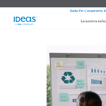
Guida Per L'acquirente A
Le nostre solu
›
Blog
Private: La sostenibilità nel sett