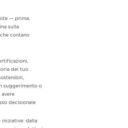
spite — prima,
na sulla
i che contano
rtificazioni,
oria del tuo
stenibili,
 Un suggerimento o
 avere
sso decisionale
iniziative: dalla