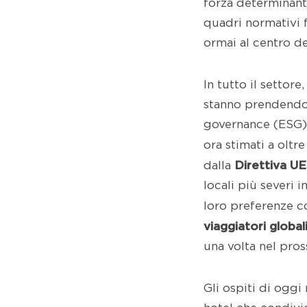
forza determinante 
quadri normativi f
ormai al centro de
In tutto il settore
stanno prendendo 
governance (ESG) 
ora stimati a oltr
Direttiva UE
dalla
locali più severi i
loro preferenze c
viaggiatori global
una volta nel pro
Gli ospiti di ogg