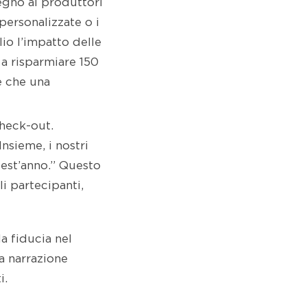
tegno ai produttori
 personalizzate o i
io l’impatto delle
a risparmiare 150
e che una
check-out.
nsieme, i nostri
quest’anno.” Questo
li partecipanti,
a fiducia nel
 a narrazione
i.