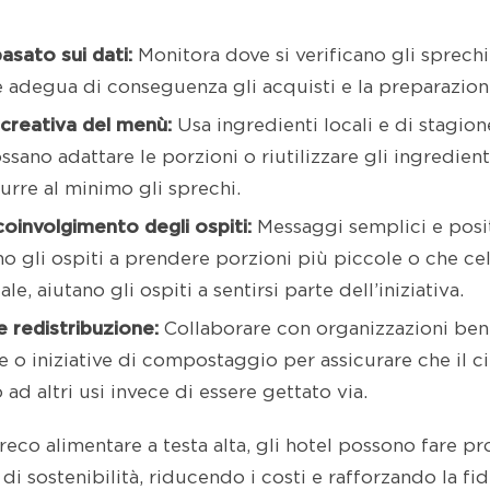
sato sui dati:
Monitora dove si verificano gli sprechi
e adegua di conseguenza gli acquisti e la preparazion
creativa del menù:
Usa ingredienti locali e di stagio
ossano adattare le porzioni o riutilizzare gli ingredien
urre al minimo gli sprechi.
oinvolgimento degli ospiti:
Messaggi semplici e posit
o gli ospiti a prendere porzioni più piccole o che cel
le, aiutano gli ospiti a sentirsi parte dell’iniziativa.
e redistribuzione:
Collaborare con organizzazioni bene
e o iniziative di compostaggio per assicurare che il c
ad altri usi invece di essere gettato via.
eco alimentare a testa alta, gli hotel possono fare pro
 di sostenibilità, riducendo i costi e rafforzando la fid