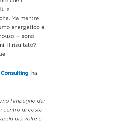
nte che i
iù e
iche. Ma mentre
sumo energetico e
onouso — sono
 Il risultato?
ue.
Consulting
, ha
gono l’impegno dei
a centro di costo
nando più volte e