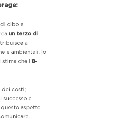
erage:
 di cibo e
un terzo di
irca
ntribuisce a
e e ambientali, lo
8-
 stima che l’
dei costi;
di successo e
e questo aspetto
 comunicare.