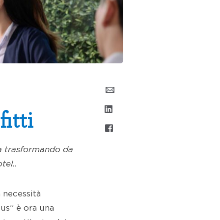
itti
tia trasformando da
tel..
a necessità
lus” è ora una