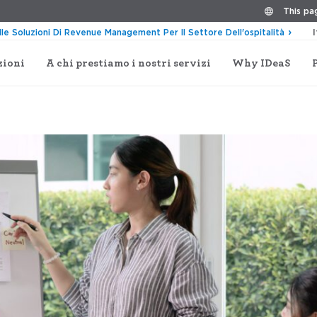
This pag
lle Soluzioni Di Revenue Management Per Il Settore Dell'ospitalità
zioni
A chi prestiamo i nostri servizi
Why IDeaS
ore dell’ospitalità: Dai valori ai profitti