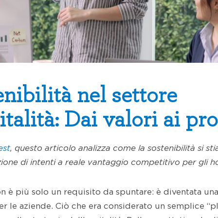
nibilità nel settore
italità: Dai valori ai prof
est
, questo articolo analizza come la sostenibilità si s
ione di intenti a reale vantaggio competitivo per gli ho
on è più solo un requisito da spuntare: è diventata un
er le aziende. Ciò che era considerato un semplice “p