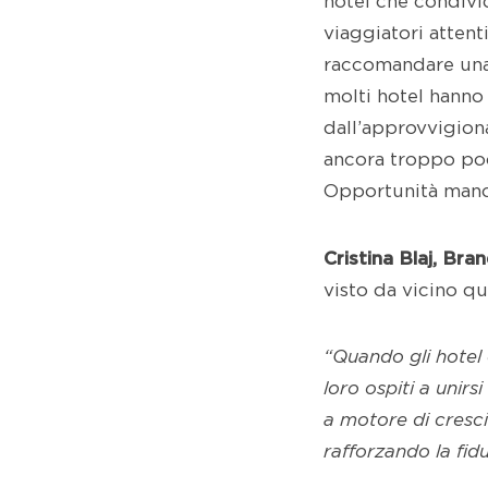
hotel che condivi
viaggiatori attent
raccomandare una 
molti hotel hanno
dall’approvvigion
ancora troppo poc
Opportunità mancat
Cristina Blaj, Br
visto da vicino q
“
Quando gli hotel
loro ospiti a unirsi
a motore di cresci
rafforzando la fid