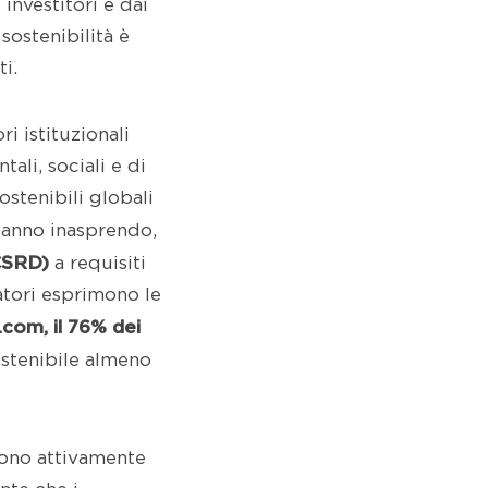
 investitori e dai
sostenibilità è
ti.
ri istituzionali
li, sociali e di
stenibili globali
stanno inasprendo,
(CSRD)
a requisiti
iatori esprimono le
com, il 76% dei
ostenibile almeno
gono attivamente