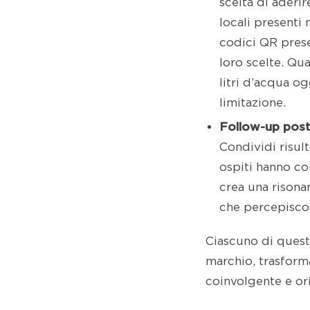
scelta di aderi
locali presenti 
codici QR prese
loro scelte. Qu
litri d’acqua og
limitazione.
Follow-up post
Condividi risult
ospiti hanno con
crea una risonan
che percepiscon
Ciascuno di questi
marchio, trasforma
coinvolgente e orie