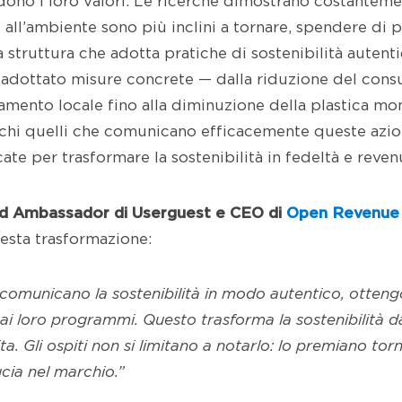
dono i loro valori. Le ricerche dimostrano costanteme
i all’ambiente sono più inclini a tornare, spendere di p
struttura che adotta pratiche di sostenibilità autent
 adottato misure concrete — dalla riduzione del con
amento locale fino alla diminuzione della plastica m
hi quelli che comunicano efficacemente queste azioni.
e per trasformare la sostenibilità in fedeltà e reven
and Ambassador di
Userguest
e CEO di
Open Revenue 
uesta trasformazione:
 comunicano la sostenibilità in modo autentico, otten
 ai loro
programmi. Questo trasforma la sostenibilità d
ta. Gli ospiti non si limitano a notarlo: lo premiano tor
ucia nel marchio.
”