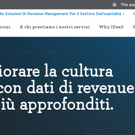
This pag
lle Soluzioni Di Revenue Management Per Il Settore Dell'ospitalità
zioni
A chi prestiamo i nostri servizi
Why IDeaS
orare la cultura
 con dati di revenue
ù approfonditi.