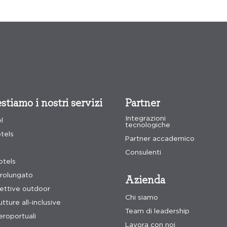
stiamo i nostri servizi
Partner
Integrazioni
el
tecnologiche
tels
Partner accademico
Consulenti
tels
rolungato
Azienda
cettive outdoor
Chi siamo
tture all-inclusive
Team di leadership
eroportuali
Lavora con noi