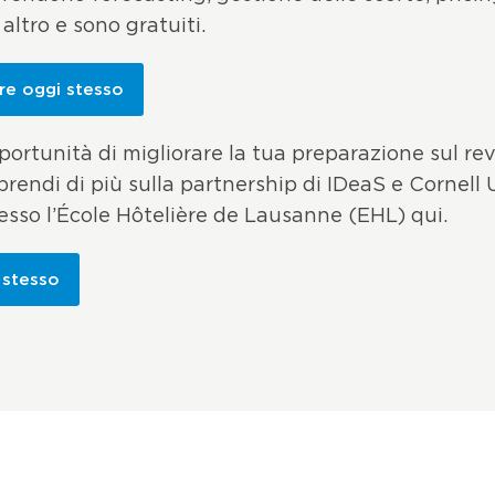
ltro e sono gratuiti.
ere oggi stesso
portunità di migliorare la tua preparazione sul r
ndi di più sulla partnership di IDeaS e Cornell U
resso l’École Hôtelière de Lausanne (EHL) qui.
 stesso