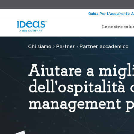
Guida Per L'acquirente A
Le nostre solu
›
›
Chi siamo
Partner
Partner accademico
Aiutare a migli
dell'ospitalità
management pi