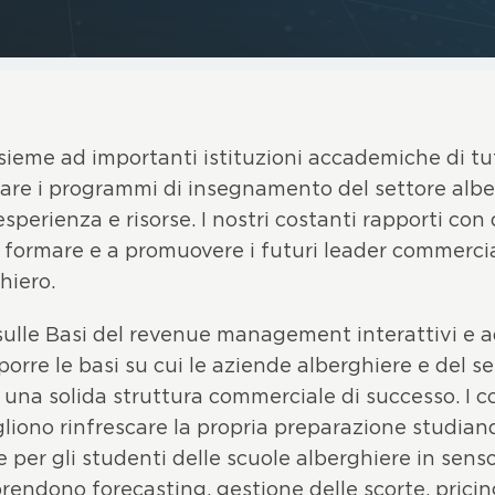
nsieme ad importanti istituzioni accademiche di tu
are i programmi di insegnamento del settore albe
esperienza e risorse. I nostri costanti rapporti con 
 formare e a promuovere i futuri leader commercia
hiero.
 sulle Basi del revenue management interattivi e a
porre le basi su cui le aziende alberghiere e del se
una solida struttura commerciale di successo. I co
gliono rinfrescare la propria preparazione studian
er gli studenti delle scuole alberghiere in senso
endono forecasting, gestione delle scorte, pricin