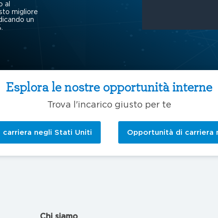
o al
sto migliore
ndicando un
.
Esplora le nostre opportunità interne
Trova l'incarico giusto per te
carriera negli Stati Uniti
Opportunità di carriera n
Chi siamo