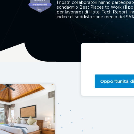
I nostri collaboratori hanno partecipat
sondaggio Best Places to Work (Il po
per lavorare) di Hotel Tech Report, i
indice di soddisfazione medio del 95%
Opportunità di 