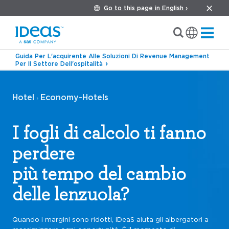
Go to this page in English ›
Guida Per L'acquirente Alle Soluzioni Di Revenue Management
Per Il Settore Dell'ospitalità
Hotel
Economy-Hotels
›
I fogli di calcolo ti fanno
perdere
più tempo del cambio
delle lenzuola?
Quando i margini sono ridotti, IDeaS aiuta gli albergatori a