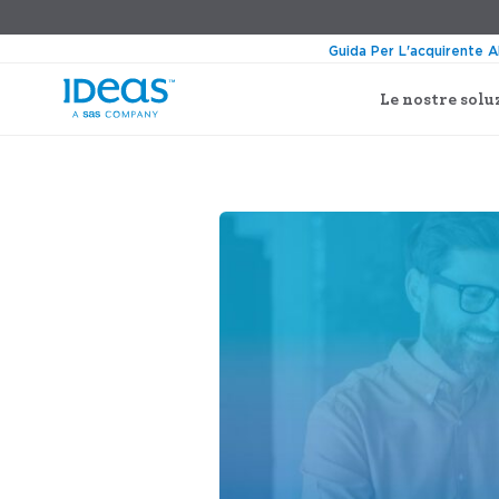
Guida Per L'acquirente A
Le nostre solu
›
›
Blog
Rilasci del prodotto
Miglioram