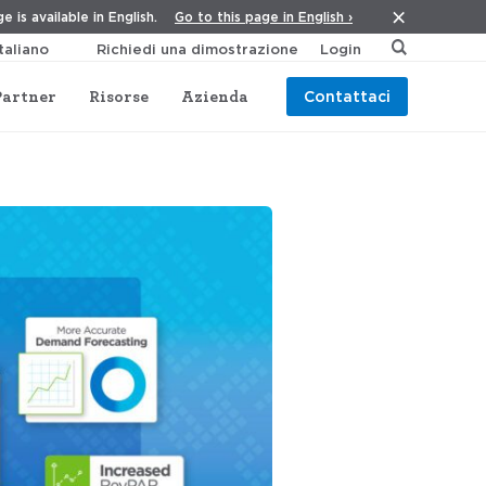
Go to this page in English ›
e is available in English.
Richiedi una dimostrazione
Login
Partner
Risorse
Azienda
Contattaci
braio 2026)