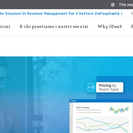
This pag
lle Soluzioni Di Revenue Management Per Il Settore Dell'ospitalità
zioni
A chi prestiamo i nostri servizi
Why IDeaS
enti e innovazioni: cosa c’è di nuovo in G3 RMS? (Feb