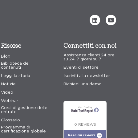
Risorse
Connettiti con noi
Assistenza clienti 24 ore
Blog
su 24, 7 giorni su 7
Biblioteca dei
contenuti
Eventi di settore
Leggi la storia
Iscriviti alla newsletter
Notizie
Richiedi una demo
Video
Webinar
Corsi di gestione delle
Verified by
entrate
Glossario
0 REVIEWS
Programma di
certificazione globale
Read our reviews