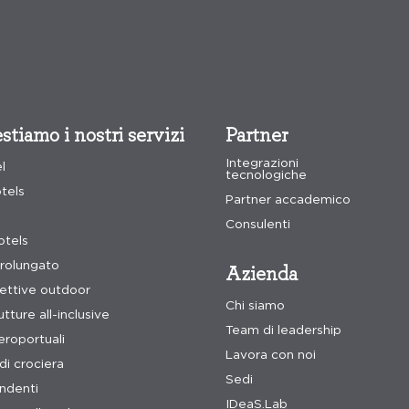
stiamo i nostri servizi
Partner
Integrazioni
el
tecnologiche
tels
Partner accademico
Consulenti
tels
rolungato
Azienda
cettive outdoor
Chi siamo
tture all-inclusive
Team di leadership
eroportuali
Lavora con noi
i crociera
Sedi
endenti
IDeaS.Lab