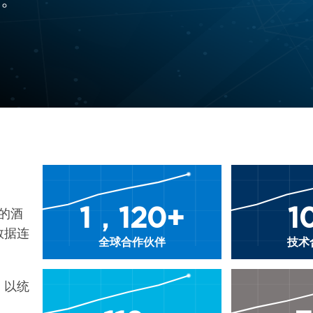
。
1，120+
1
先的酒
数据连
全球合作伙伴
技术
，以统