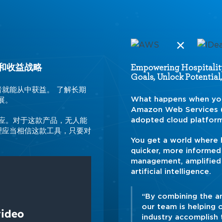
×
和收益战略
Empowering Hospitalit
Goals, Unlock Potential, 
就能从中获益。 了解长期
What happens when you
发展。
Amazon Web Services 
adopted cloud platfor
响应。对于这款产品，无人能
理应当相信这款工具，只要对
You get a world where 
quicker, more informed 
management, amplified 
artificial intelligence.
“By combining the an
our team is helping 
industry accomplish