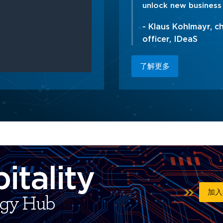
unlock new business p
- Klaus Kohlmayr, c
officer, IDeaS
了解更多
itality
加入
ogy Hub