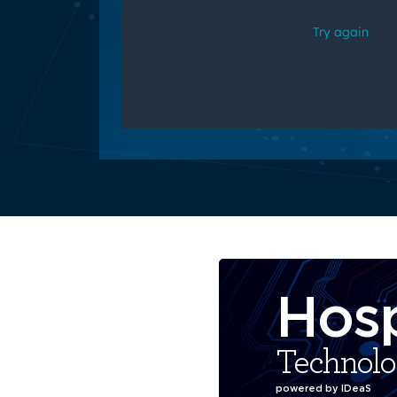
Hosp
Technol
powered by IDeaS