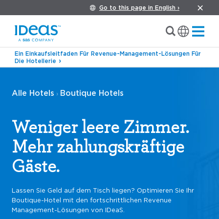
Go to this page in English ›
Ein Einkaufsleitfaden Für Revenue-Management-Lösungen Für
Die Hotellerie
Alle Hotels
Boutique Hotels
›
Weniger leere Zimmer.
Mehr zahlungskräftige
Gäste.
Lassen Sie Geld auf dem Tisch liegen? Optimieren Sie Ihr
Boutique-Hotel mit den fortschrittlichen Revenue
Management-Lösungen von IDeaS.