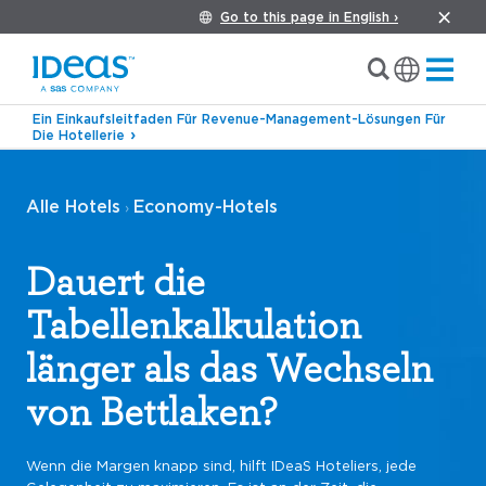
Go to this page in English ›
Ein Einkaufsleitfaden Für Revenue-Management-Lösungen Für
Die Hotellerie
Alle Hotels
Economy-Hotels
›
Dauert die
Tabellenkalkulation
länger als das Wechseln
von Bettlaken?
Wenn die Margen knapp sind, hilft IDeaS Hoteliers, jede