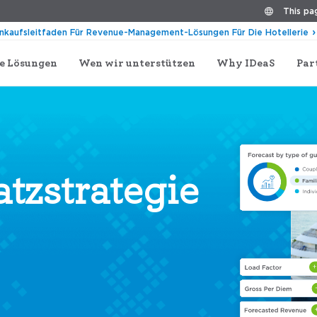
This pag
inkaufsleitfaden Für Revenue-Management-Lösungen Für Die Hotellerie
e Lösungen
Wen wir unterstützen
Why IDeaS
Par
atzstrategie