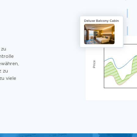
 zu
ntrolle
ewähren,
z zu
u viele