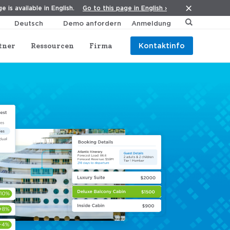
Go to this page in English ›
e is available in English.
Demo anfordern
Anmeldung
tner
Ressourcen
Firma
Kontaktinfo