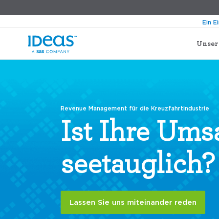
Ein E
Unser
Revenue Management für die Kreuzfahrtindustrie
Ist Ihre Ums
seetauglich?
Lassen Sie uns miteinander reden