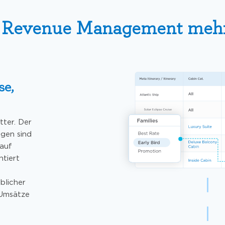
t Revenue Management mehr 
se,
tter. Der
ngen sind
auf
ntiert
blicher
e Umsätze