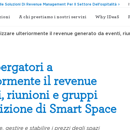
lle Soluzioni Di Revenue Management Per Il Settore Dell'ospitalità
zioni
A chi prestiamo i nostri servizi
Why IDeaS
mizzare ulteriormente il revenue generato da eventi, riun
bergatori a
ormente il revenue
, riunioni e gruppi
sizione di Smart Space
 gestire e stabilire i prezzi degli spazi