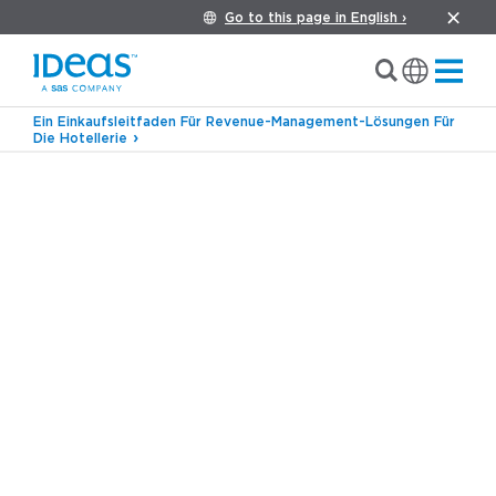
Go to this page in English ›
Ein Einkaufsleitfaden Für Revenue-Management-Lösungen Für
Die Hotellerie
›
Blog
Private: Nachhaltigkeit in der Hotellerie:
Von Werten zu Gewinnen