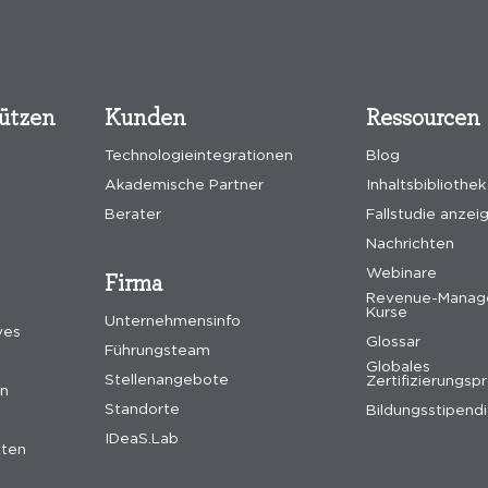
tützen
Kunden
Ressourcen
Technologieintegrationen
Blog
Akademische Partner
Inhaltsbibliothek
Berater
Fallstudie anzei
Nachrichten
Webinare
Firma
Revenue-Manag
Kurse
Unternehmensinfo
ves
Glossar
Führungsteam
Globales
Stellenangebote
Zertifizierungs
en
Standorte
Bildungsstipend
IDeaS.Lab
tten