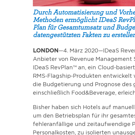
Durch Automatisierung und Vorhe
Methoden ermöglicht IDeaS RevPl
Plan für Gesamtumsatz und Budget
datengestützten Fakten zu erstelle
LONDON
—4. März 2020—IDeaS Reven
Anbieter von Revenue Management S
IDeaS RevPlan™ an, ein Cloud-basier
RMS-Flagship-Produkten entwickelt wu
die Budgetierung und Prognose des 
einschließlich Food&Beverage, erleich
Bisher haben sich Hotels auf manuel
um den Betriebsplan für ihr gesamtes
fehleranfällige und zeitaufwendige P
Personalkosten, zu isolierten unau