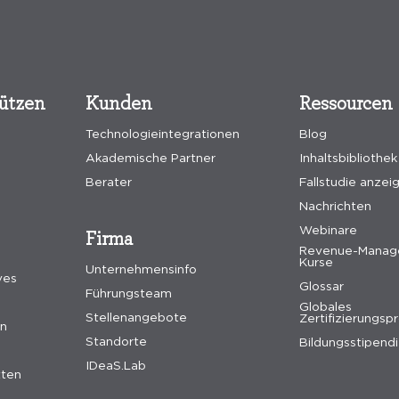
tützen
Kunden
Ressourcen
Technologieintegrationen
Blog
Akademische Partner
Inhaltsbibliothek
Berater
Fallstudie anzei
Nachrichten
Webinare
Firma
Revenue-Manag
Kurse
Unternehmensinfo
ves
Glossar
Führungsteam
Globales
Stellenangebote
Zertifizierungs
en
Standorte
Bildungsstipend
IDeaS.Lab
tten