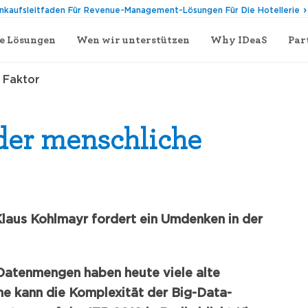
inkaufsleitfaden Für Revenue-Management-Lösungen Für Die Hotellerie
e Lösungen
Wen wir unterstützen
Why IDeaS
Par
e Faktor
 der menschliche
laus Kohlmayr fordert ein Umdenken in der
Datenmengen haben heute viele alte
ne kann die Komplexität der Big-Data-