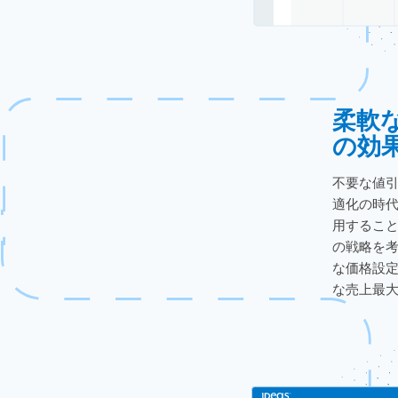
柔軟
の効
不要な値
適化の時
用するこ
の戦略を
な価格設
な売上最