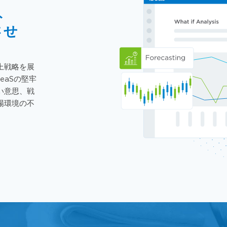
ト
させ
上戦略を展
eaSの堅牢
い意思、戦
場環境の不