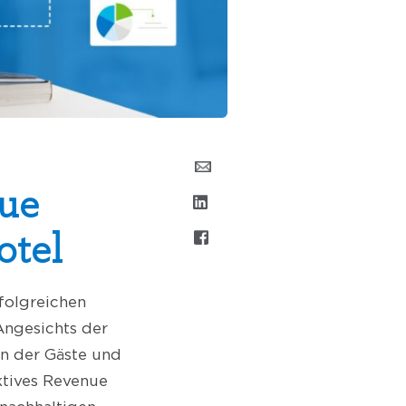
nue
otel
folgreichen
Angesichts der
en der Gäste und
ktives Revenue