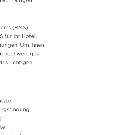
nachhaltigen
stems (RMS)
 für Ihr Hotel,
gungen. Um Ihnen
ein hochwertiges
 des richtigen
ützte
ungsfindung
,
te