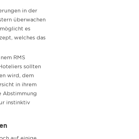
erungen in der
stern überwachen
möglicht es
nzept, welches das
 einem RMS
oteliers sollten
en wird, dem
sicht in ihrem
rne Abstimmung
r instinktiv
ien
och auf einige