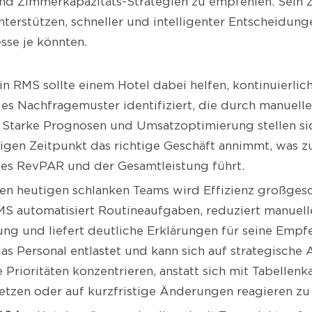
nd Zimmerkapazitäts-Strategien zu empfehlen. Sein Z
terstützen, schneller und intelligenter Entscheidunge
sse je könnten.
in RMS sollte einem Hotel dabei helfen, kontinuierli
 es Nachfragemuster identifiziert, die durch manuelle
 Starke Prognosen und Umsatzoptimierung stellen sic
tigen Zeitpunkt das richtige Geschäft annimmt, was 
es RevPAR und der Gesamtleistung führt.
en heutigen schlanken Teams wird Effizienz großgesc
MS automatisiert Routineaufgaben, reduziert manuell
ng und liefert deutliche Erklärungen für seine Empf
as Personal entlastet und kann sich auf strategische
e Prioritäten konzentrieren, anstatt sich mit Tabellenk
etzen oder auf kurzfristige Änderungen reagieren zu