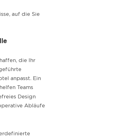
sse, auf die Sie
lle
affen, die Ihr
 geführte
tel anpasst. Ein
helfen Teams
refreies Design
operative Abläufe
erdefinierte