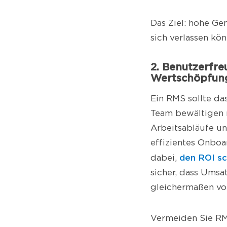
Das Ziel: hohe Gen
sich verlassen kö
2. Benutzerfre
Wertschöpfun
Ein RMS sollte das
Team bewältigen m
Arbeitsabläufe un
effizientes Onbo
den ROI sc
dabei,
sicher, dass Umsa
gleichermaßen von
Vermeiden Sie RMS