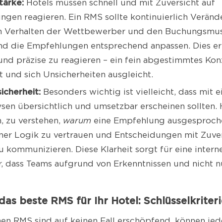
ärke:
Hotels müssen schnell und mit Zuversicht auf
ngen reagieren. Ein RMS sollte kontinuierlich Veränd
m Verhalten der Wettbewerber und den Buchungsmu
nd die Empfehlungen entsprechend anpassen. Dies er
 und präzise zu reagieren – ein fein abgestimmtes Ko
t und sich Unsicherheiten ausgleicht.
icherheit:
Besonders wichtig ist vielleicht, dass mit
en übersichtlich und umsetzbar erscheinen sollten. H
n, zu verstehen,
warum
eine Empfehlung ausgesproch
ner Logik zu vertrauen und Entscheidungen mit Zuver
 kommunizieren. Diese Klarheit sorgt für eine inte
er, dass Teams aufgrund von Erkenntnissen und nicht nu
das beste RMS für Ihr Hotel: Schlüsselkriter
en RMS sind auf keinen Fall erschöpfend, können jed