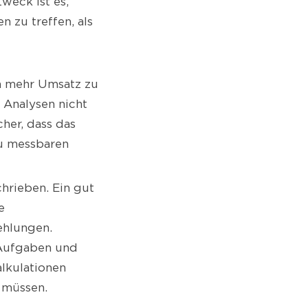
weck ist es,
n zu treffen, als
ch mehr Umsatz zu
 Analysen nicht
her, dass das
zu messbaren
hrieben. Ein gut
e
ehlungen.
 Aufgaben und
alkulationen
 müssen.