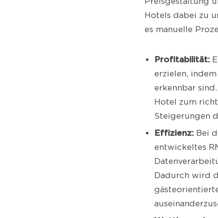
Preisgestaltung u
Hotels dabei zu un
es manuelle Proze
Profitabilität:
E
erzielen, indem
erkennbar sind.
Hotel zum rich
Steigerungen d
Effizienz:
Bei d
entwickeltes R
Datenverarbeitu
Dadurch wird d
gästeorientiert
auseinanderzus