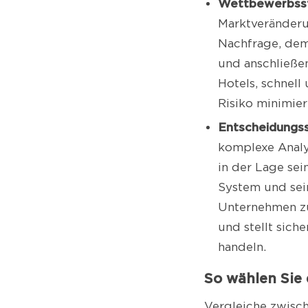
Wettbewerbsst
Marktveränderu
Nachfrage, de
und anschließe
Hotels, schnell
Risiko minimier
Entscheidungss
komplexe Analys
in der Lage sei
System und sei
Unternehmen zu
und stellt sich
handeln.
So wählen Sie 
Vergleiche zwisch