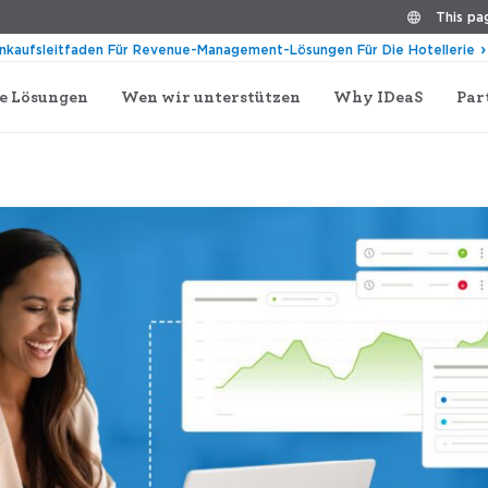
This pag
inkaufsleitfaden Für Revenue-Management-Lösungen Für Die Hotellerie
e Lösungen
Wen wir unterstützen
Why IDeaS
Par
len Sie das beste Revenue Management-System für Ihr