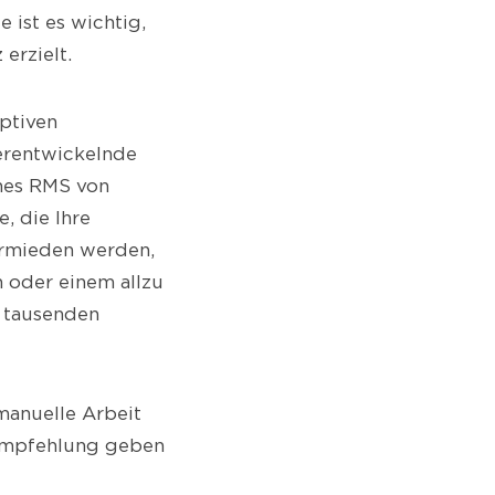
 ist es wichtig,
 erzielt.
aptiven
terentwickelnde
nes RMS von
, die Ihre
ermieden werden,
n oder einem allzu
n tausenden
manuelle Arbeit
 Empfehlung geben