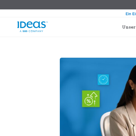
Ein E
Unser
›
›
Blog
Revenue Management
So wäh