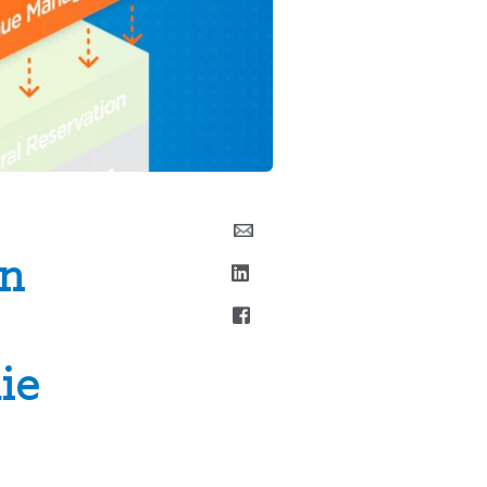
en
ie