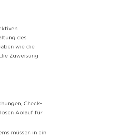
ektiven
altung des
fgaben wie die
 die Zuweisung
chungen, Check-
losen Ablauf für
tems müssen in ein