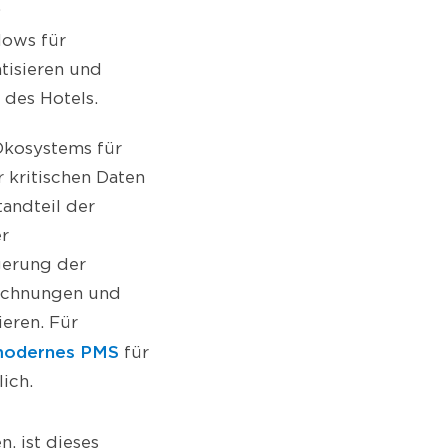
.
lows für
isieren und
 des Hotels.
Ökosystems für
r kritischen Daten
tandteil der
er
gerung der
brechnungen und
ieren. Für
odernes PMS
für
ich.
, ist dieses