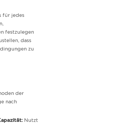
s für jedes
n,
en festzulegen
stellen, dass
bedingungen zu
hoden der
ge nach
apazität:
Nutzt