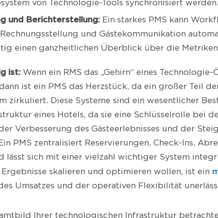
osystem von Technologie-Tools synchronisiert werden
g und Berichterstellung:
Ein starkes PMS kann Workf
Rechnungsstellung und Gästekommunikation automat
itig einen ganzheitlichen Überblick über die Metriken
g ist:
Wenn ein RMS das „Gehirn“ eines Technologie-
, dann ist ein PMS das Herzstück, da ein großer Teil de
m zirkuliert. Diese Systeme sind ein wesentlicher Bes
truktur eines Hotels, da sie eine Schlüsselrolle bei d
 der Verbesserung des Gästeerlebnisses und der Stei
. Ein PMS zentralisiert Reservierungen, Check-Ins, A
lässt sich mit einer vielzahl wichtiger System integr
m
e Ergebnisse skalieren und optimieren wollen, ist ein
es Umsatzes und der operativen Flexibilität unerlässl
mtbild Ihrer technologischen Infrastruktur betrachten