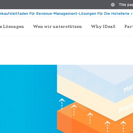
This pag
inkaufsleitfaden Für Revenue-Management-Lösungen Für Die Hotellerie
e Lösungen
Wen wir unterstützen
Why IDeaS
Par
Untersuchung der wesentlichen Elemente eines erfolgr