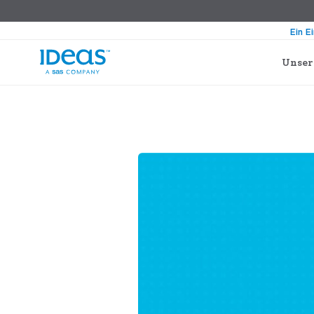
Ein E
Unser
›
›
Blog
Technologie und Innovation
die Hotellerie