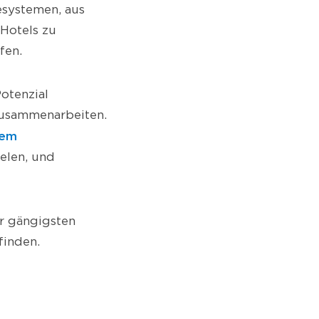
esystemen, aus
 Hotels zu
fen.
Potenzial
zusammenarbeiten.
tem
elen, und
er gängigsten
finden.