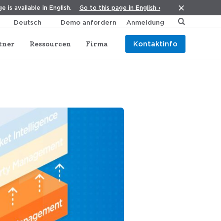
Go to this page in English ›
e is available in English.
Demo anfordern
Anmeldung
tner
Ressourcen
Firma
Kontaktinfo
eichen Technologie-Ökosystems für