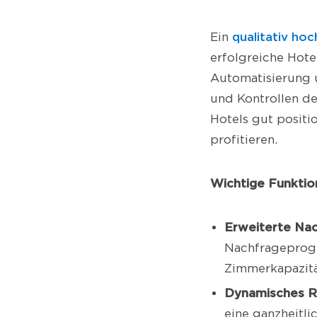
qualitativ h
Ein
erfolgreiche Hotel
Automatisierung 
und Kontrollen de
Hotels gut positi
profitieren.
Wichtige Funktio
Erweiterte Na
Nachfrageprogn
Zimmerkapazitä
Dynamisches R
eine ganzheitli