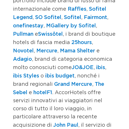
portfolio include brand di lusso di fama
Raffles
Sofitel
internazionale come
,
Legend
SO Sofitel
Sofitel
Fairmont
,
,
,
,
onefinestay
MGallery by Sofitel
,
,
Pullman
Swissôtel
e
, i brand di boutique
25hours
hotels di fascia media
,
Novotel
Mercure
Mama Shelter
,
,
e
Adagio
, brand di categoria economica
JO&JOE
ibis
molto conosciuti come
,
,
ibis Styles
ibis budget
o
, nonché i
Grand Mercure
The
brand regionali
,
Sebel
hotelF1
e
. AccorHotels offre
servizi innovativi ai viaggiatori nel
corso di tutto il loro viaggio, in
particolare attraverso la recente
John Paul
acquisizione di
, il servizio di