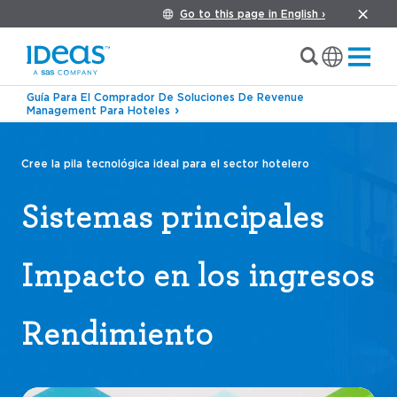
Go to this page in English ›
Guía Para El Comprador De Soluciones De Revenue
Management Para Hoteles
Cree la pila tecnológica ideal para el sector hotelero
Sistemas principales
Impacto en los ingresos
Rendimiento