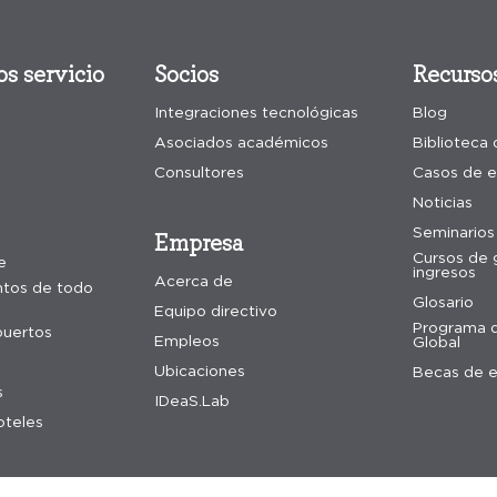
s servicio
Socios
Recurso
Integraciones tecnológicas
Blog
Asociados académicos
Biblioteca
Consultores
Casos de e
Noticias
Seminarios 
Empresa
Cursos de 
e
ingresos
Acerca de
ntos de todo
Glosario
Equipo directivo
Programa d
puertos
Empleos
Global
Ubicaciones
Becas de 
s
IDeaS.Lab
oteles