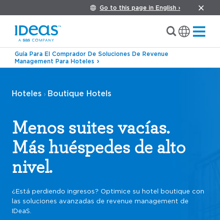
Go to this page in English ›
Guía Para El Comprador De Soluciones De Revenue
Management Para Hoteles
Hoteles
Boutique Hotels
›
Menos suites vacías.
Más huéspedes de alto
nivel.
¿Está perdiendo ingresos? Optimice su hotel boutique con
las soluciones avanzadas de revenue management de
IDeaS.