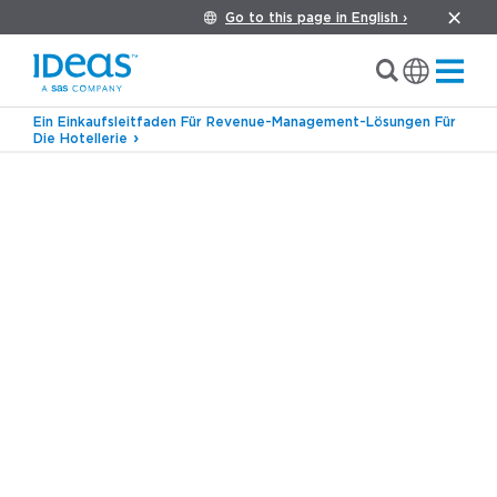
Go to this page in English ›
Ein Einkaufsleitfaden Für Revenue-Management-Lösungen Für
Die Hotellerie
›
›
Blog
Kommerzielle Strategie
So generieren
Sie mehr Umsatz für Ihr Hotel: 6 einfache Tipps