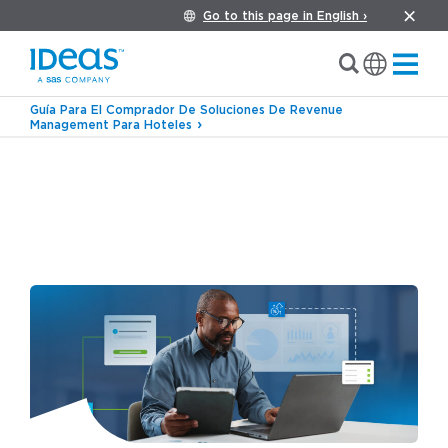
Go to this page in English ›
Guía Para El Comprador De Soluciones De Revenue
Management Para Hoteles
›
›
Blog
Forecasting y presupuesto
El coste
oculto de no hacer nada: Por qué retrasar la
modernización del RMS tiene un coste real en
la hostelería