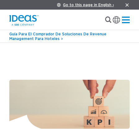
Go to this page in English ›
Guía Para El Comprador De Soluciones De Revenue
Management Para Hoteles
›
›
Blog
Gestión de ingresos
Cómo medir el
éxito: Los KPI de revenue management para
hoteles que debe conocer