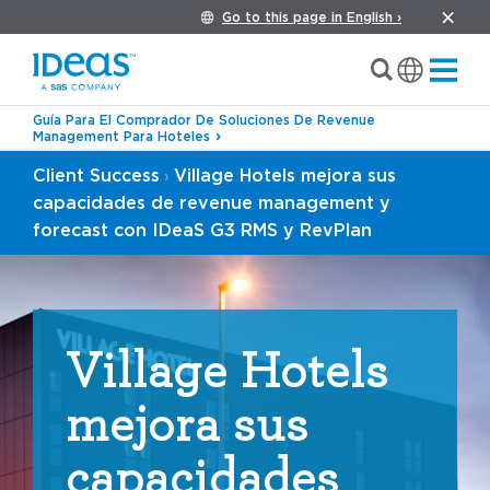
Go to this page in English ›
Guía Para El Comprador De Soluciones De Revenue
Management Para Hoteles
Client Success
Village Hotels mejora sus
›
capacidades de revenue management y
forecast con IDeaS G3 RMS y RevPlan
Village Hotels
mejora sus
capacidades