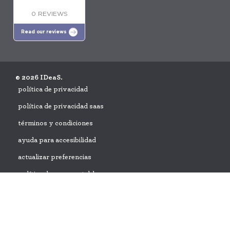
0 REVIEWS
Read our reviews
© 2026 IDeaS.
política de privacidad
política de privacidad saas
términos y condiciones
ayuda para accesibilidad
actualizar preferencias
política de uso aceptable
solicitud de acuerdo de protección de datos
Descubra una mayor rentabilidad